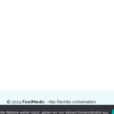
© 2024
FootMedic
- Alle Rechte vorbehalten.
Mobile medizinische Fußpflege in Esslingen
die Website weiter nutzt, gehen wir von deinem Einverständnis aus.